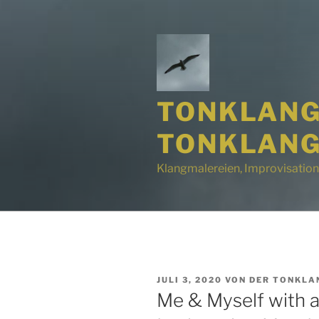
Zum
Inhalt
springen
TONKLANG
TONKLANG
Klangmalereien, Improvisation
VERÖFFENTLICHT
JULI 3, 2020
VON
DER TONKLA
AM
Me & Myself with 