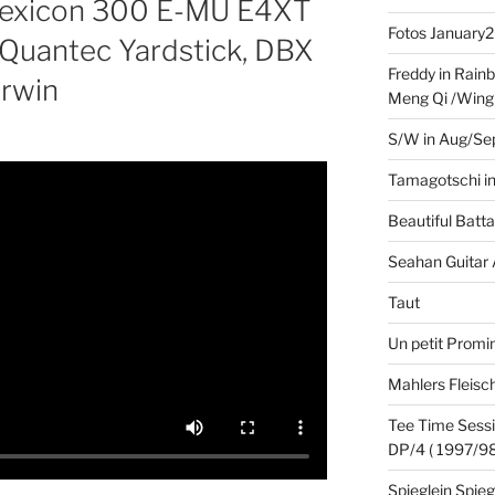
Lexicon 300 E-MU E4XT
Fotos January
, Quantec Yardstick, DBX
Freddy in Rain
rwin
Meng Qi /Wingi
S/W in Aug/Se
Tamagotschi in
Beautiful Batta
Seahan Guitar
Taut
Un petit Promin
Mahlers Fleisc
Tee Time Sessi
DP/4 ( 1997/98
Spieglein Spie