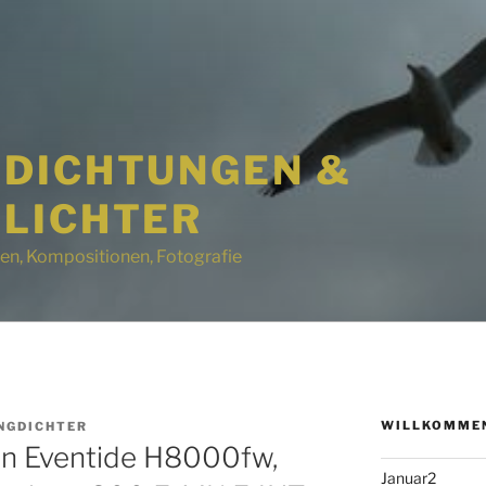
DICHTUNGEN &
LICHTER
en, Kompositionen, Fotografie
WILLKOMMEN
NGDICHTER
an Eventide H8000fw,
Januar2