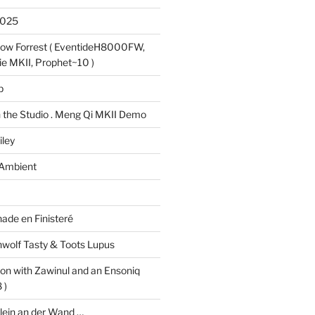
2025
bow Forrest ( EventideH8000FW,
e MKII, Prophet~10 )
p
 the Studio . Meng Qi MKII Demo
iley
 Ambient
ade en Finisteré
hwolf Tasty & Toots Lupus
on with Zawinul and an Ensoniq
 )
glein an der Wand …