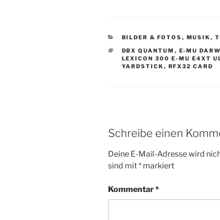
KATEGORIEN
BILDER & FOTOS
,
MUSIK
,
T
SCHLAGWÖRTER
DBX QUANTUM
,
E-MU DARW
LEXICON 300 E-MU E4XT 
YARDSTICK
,
RFX32 CARD
Schreibe einen Komm
Deine E-Mail-Adresse wird nicht
sind mit
*
markiert
Kommentar
*