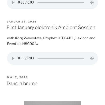
VERÖFFENTLICHT
JANUAR 27, 2024
AM
First January elektronik Ambient Session
with Korg Wavestate, Prophet~10, E4XT , Lexicon and
Eventide H8000fw
VERÖFFENTLICHT
MAI 7, 2023
AM
Dans la brume