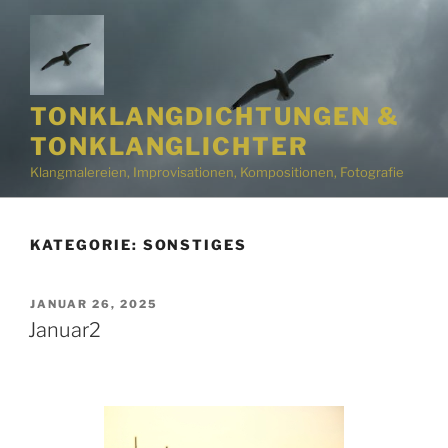
Zum
Inhalt
springen
TONKLANGDICHTUNGEN &
TONKLANGLICHTER
Klangmalereien, Improvisationen, Kompositionen, Fotografie
KATEGORIE:
SONSTIGES
VERÖFFENTLICHT
JANUAR 26, 2025
AM
Januar2