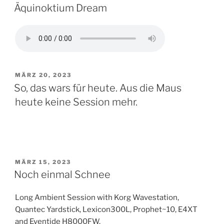
AM
Äquinoktium Dream
VERÖFFENTLICHT
MÄRZ 20, 2023
AM
So, das wars für heute. Aus die Maus
heute keine Session mehr.
VERÖFFENTLICHT
MÄRZ 15, 2023
AM
Noch einmal Schnee
Long Ambient Session with Korg Wavestation,
Quantec Yardstick, Lexicon300L, Prophet~10, E4XT
and Eventide H8000FW.