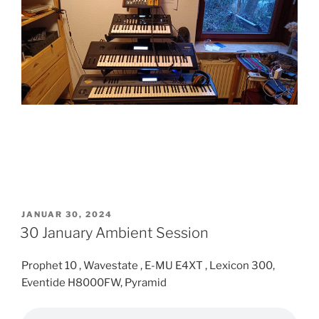
VERÖFFENTLICHT
JANUAR 30, 2024
AM
30 January Ambient Session
Prophet 10 , Wavestate , E-MU E4XT , Lexicon 300,
Eventide H8000FW, Pyramid