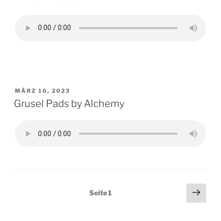
VERÖFFENTLICHT
MÄRZ 10, 2023
AM
Grusel Pads by Alchemy
Beitragsnavigation
Näch
Seite
1
Seit