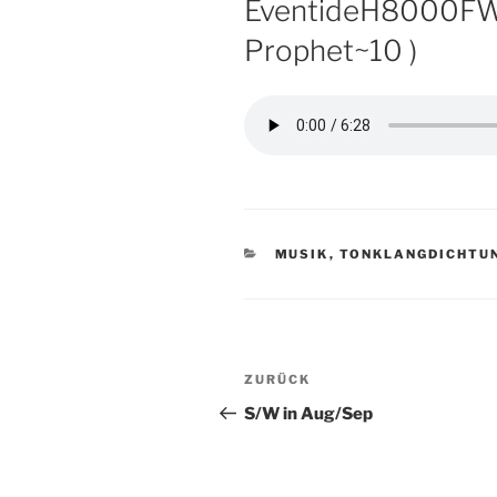
EventideH8000FW, 
Prophet~10 )
KATEGORIEN
MUSIK
,
TONKLANGDICHTU
Beitragsnavigation
Vorheriger
ZURÜCK
Beitrag
S/W in Aug/Sep