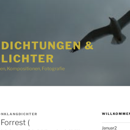
DICHTUNGEN &
LICHTER
en, Kompositionen, Fotografie
WILLKOMMEN
ONKLANGDICHTER
Forrest (
Januar2