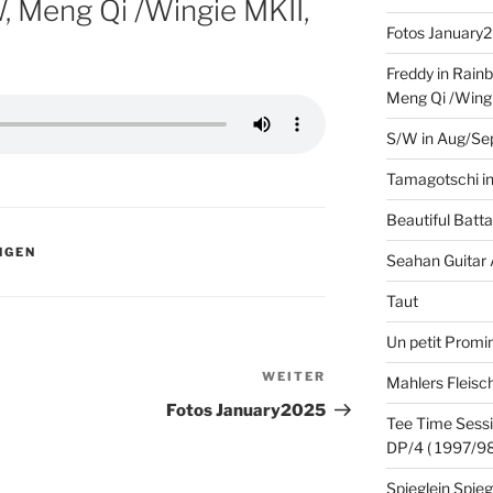
Meng Qi /Wingie MKII,
Fotos January
Freddy in Rain
Meng Qi /Wingi
S/W in Aug/Se
Tamagotschi in
Beautiful Batta
NGEN
Seahan Guitar
Taut
Un petit Promin
WEITER
Nächster
Mahlers Fleisc
Beitrag
Fotos January2025
Tee Time Sessi
DP/4 ( 1997/98
Spieglein Spie