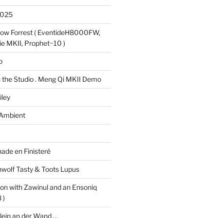
2025
bow Forrest ( EventideH8000FW,
e MKII, Prophet~10 )
p
 the Studio . Meng Qi MKII Demo
iley
 Ambient
ade en Finisteré
hwolf Tasty & Toots Lupus
on with Zawinul and an Ensoniq
 )
glein an der Wand …