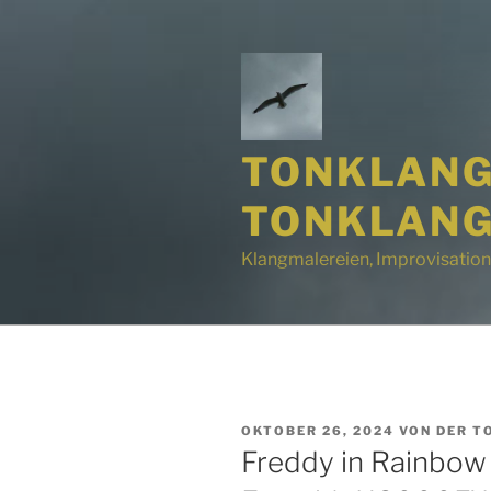
Zum
Inhalt
springen
TONKLANG
TONKLANG
Klangmalereien, Improvisation
VERÖFFENTLICHT
OKTOBER 26, 2024
VON
DER T
AM
Freddy in Rainbow 