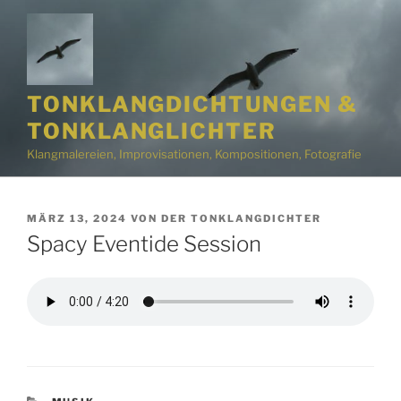
Zum
Inhalt
springen
TONKLANGDICHTUNGEN &
TONKLANGLICHTER
Klangmalereien, Improvisationen, Kompositionen, Fotografie
VERÖFFENTLICHT
MÄRZ 13, 2024
VON
DER TONKLANGDICHTER
AM
Spacy Eventide Session