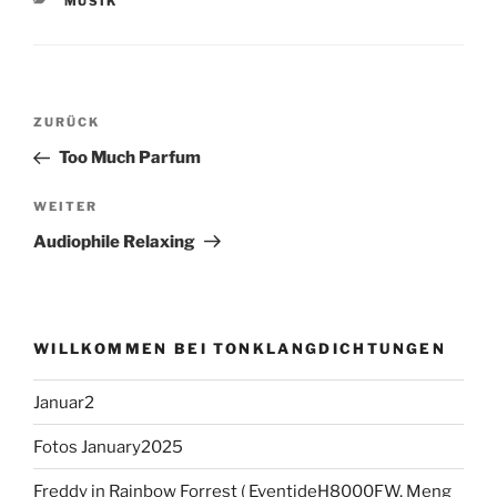
KATEGORIEN
MUSIK
Beitragsnavigation
Vorheriger
ZURÜCK
Beitrag
Too Much Parfum
Nächster
WEITER
Beitrag
Audiophile Relaxing
WILLKOMMEN BEI TONKLANGDICHTUNGEN
Januar2
Fotos January2025
Freddy in Rainbow Forrest ( EventideH8000FW, Meng