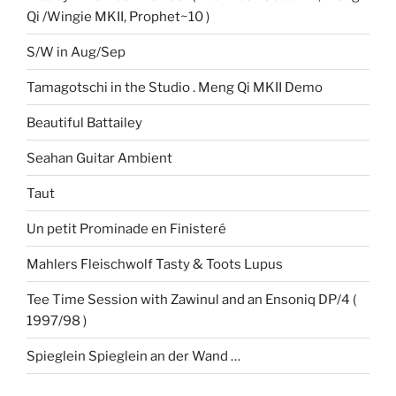
Qi /Wingie MKII, Prophet~10 )
S/W in Aug/Sep
Tamagotschi in the Studio . Meng Qi MKII Demo
Beautiful Battailey
Seahan Guitar Ambient
Taut
Un petit Prominade en Finisteré
Mahlers Fleischwolf Tasty & Toots Lupus
Tee Time Session with Zawinul and an Ensoniq DP/4 (
1997/98 )
Spieglein Spieglein an der Wand …