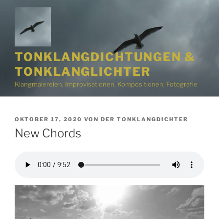
Zum
Inhalt
springen
TONKLANGDICHTUNGEN &
TONKLANGLICHTER
Klangmalereien, Improvisationen, Kompositionen, Fotografie
VERÖFFENTLICHT
OKTOBER 17, 2020
VON
DER TONKLANGDICHTER
AM
New Chords