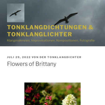
Zum
Inhalt
springen
TONKLANGDICHTUNGEN &
TONKLANGLICHTER
Klangmalereien, Improvisationen, Kompositionen, Fotografie
VERÖFFENTLICHT
JULI 29, 2022
VON
DER TONKLANGDICHTER
AM
Flowers of Brittany