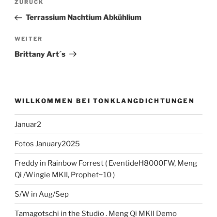
Vorheriger
ZURÜCK
Beitrag
Terrassium Nachtium Abkühlium
Nächster
WEITER
Beitrag
Brittany Art´s
WILLKOMMEN BEI TONKLANGDICHTUNGEN
Januar2
Fotos January2025
Freddy in Rainbow Forrest ( EventideH8000FW, Meng
Qi /Wingie MKII, Prophet~10 )
S/W in Aug/Sep
Tamagotschi in the Studio . Meng Qi MKII Demo