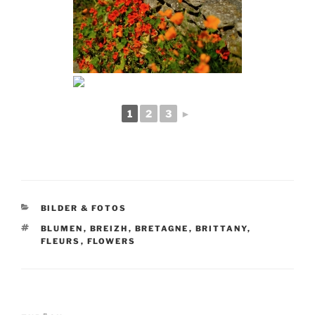
1
2
3
►
KATEGORIEN
BILDER & FOTOS
SCHLAGWÖRTER
BLUMEN
,
BREIZH
,
BRETAGNE
,
BRITTANY
,
FLEURS
,
FLOWERS
Beitragsnavigation